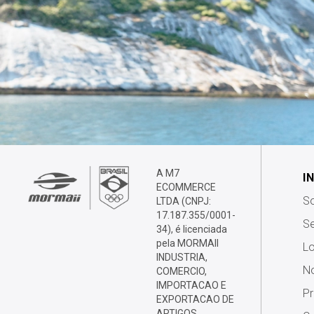
A M7
I
ECOMMERCE
S
LTDA (CNPJ:
17.187.355/0001-
Se
34), é licenciada
pela MORMAII
Lo
INDUSTRIA,
No
COMERCIO,
IMPORTACAO E
P
EXPORTACAO DE
ARTIGOS