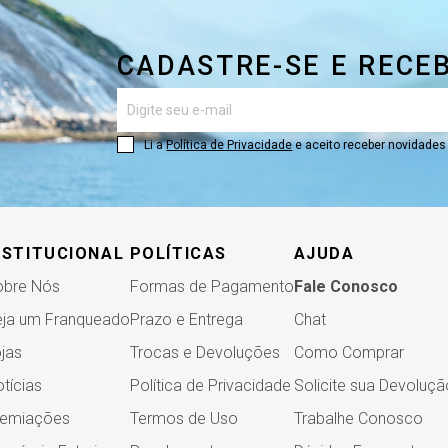
CADASTRE-SE E RECE
Li a
Política de Privacidade
e aceito receber novidade
NSTITUCIONAL
POLÍTICAS
AJUDA
obre Nós
Formas de Pagamento
Fale Conosco
ja um Franqueado
Prazo e Entrega
Chat
jas
Trocas e Devoluções
Como Comprar
tícias
Política de Privacidade
Solicite sua Devoluçã
remiações
Termos de Uso
Trabalhe Conosco