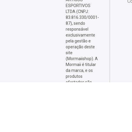
Co
ESPORTIVOS
LTDA (CNPJ:
83.816.330/0001-
87), sendo
responsável
exclusivamente
pela gestão e
operação deste
site
(Mormaiishop). A
Mormaii é titular
da marca, e os
produtos
ofertados são
desenvolvidos,
fabricados e
comercializados
por sellers
licenciados, que
respondem
integralmente por
eles.