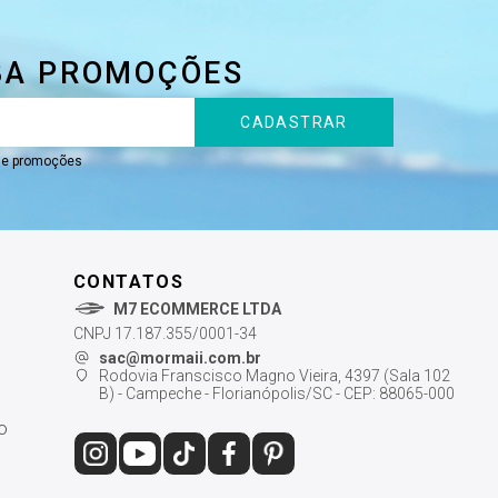
BA PROMOÇÕES
CADASTRAR
s e promoções
CONTATOS
M7 ECOMMERCE LTDA
CNPJ 17.187.355/0001-34
sac@mormaii.com.br
Rodovia Franscisco Magno Vieira, 4397 (Sala 102
B) - Campeche - Florianópolis/SC - CEP: 88065-000
o