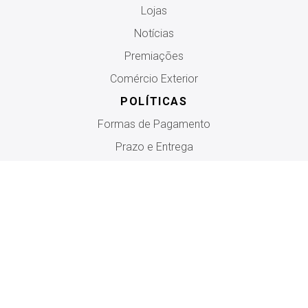
Lojas
Notícias
Premiações
Comércio Exterior
POLÍTICAS
Formas de Pagamento
Prazo e Entrega
Trocas e Devoluções
Política de Privacidade
Termos de Uso
Regulamento
AJUDA
Fale Conosco
Chat