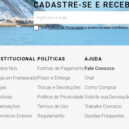
CADASTRE-SE E RECE
Li a
Política de Privacidade
e aceito receber novidade
NSTITUCIONAL
POLÍTICAS
AJUDA
obre Nós
Formas de Pagamento
Fale Conosco
ja um Franqueado
Prazo e Entrega
Chat
jas
Trocas e Devoluções
Como Comprar
tícias
Política de Privacidade
Solicite sua Devoluçã
remiações
Termos de Uso
Trabalhe Conosco
mércio Exterior
Regulamento
Dúvidas Frequentes