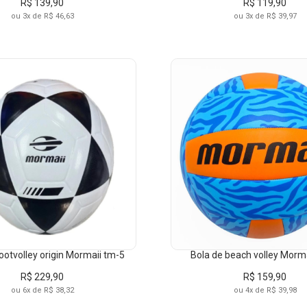
R$ 139,90
R$ 119,90
ou 3x de R$ 46,63
ou 3x de R$ 39,97
RCAS
TAMANHO
COR
Mormaii
22
AMARE
UN
AZUL
ootvolley origin Mormaii tm-5
Bola de beach volley Morm
BRANCO
R$ 229,90
R$ 159,90
ou 6x de R$ 38,32
ou 4x de R$ 39,98
LARANJ