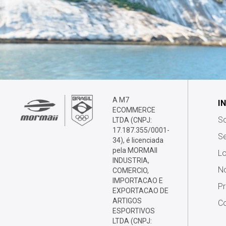
A M7
I
ECOMMERCE
S
LTDA (CNPJ:
17.187.355/0001-
Se
34), é licenciada
pela MORMAII
Lo
INDUSTRIA,
No
COMERCIO,
IMPORTACAO E
P
EXPORTACAO DE
ARTIGOS
Co
ESPORTIVOS
LTDA (CNPJ: