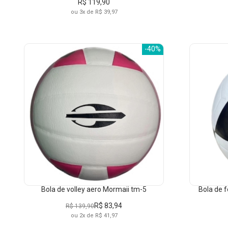
R$ 119,90
ou 3x de R$ 39,97
-40%
CATEGORIAS
MA
Bolas
Vôlei
Bola de volley aero Mormaii tm-5
Bola de f
Futebol
R$ 83,94
R$ 139,90
Futevôlei
ou 2x de R$ 41,97