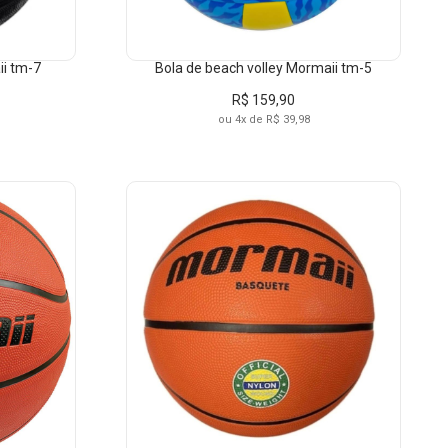
ii tm-7
Bola de beach volley Mormaii tm-5
R$ 159,90
ou 4x de R$ 39,98