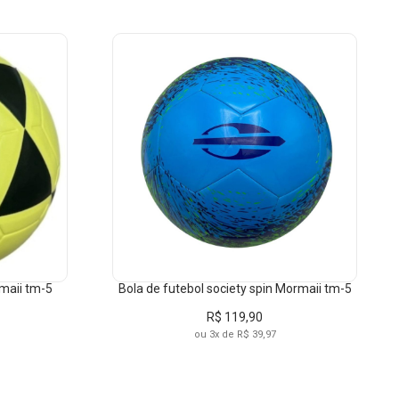
A-PRETO
ITE-PRETO
rmaii tm-5
Bola de futebol society spin Mormaii tm-5
R$ 119,90
ou 3x de R$ 39,97