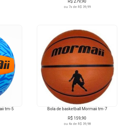
R$ 279,90
ou 7x de R$ 39,99
LO
aii tm-5
Bola de basketball Mormaii tm-7
R$ 159,90
ou 4x de R$ 39,98
A