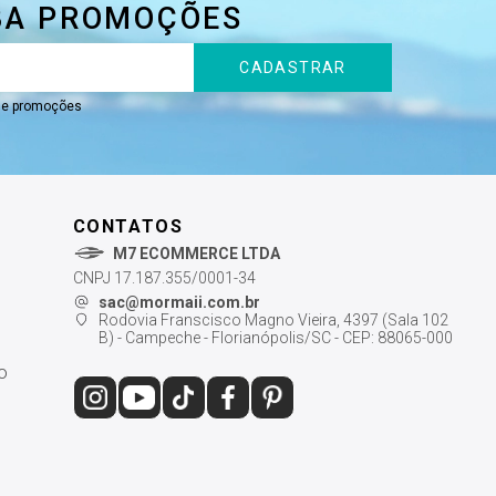
BA PROMOÇÕES
CADASTRAR
s e promoções
CONTATOS
M7 ECOMMERCE LTDA
CNPJ 17.187.355/0001-34
sac@mormaii.com.br
Rodovia Franscisco Magno Vieira, 4397 (Sala 102
B) - Campeche - Florianópolis/SC - CEP: 88065-000
o