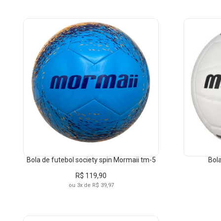
Basquete
PRODUTO
GÊ
ESPORTIVA
PREÇO
de R$ 109,00 à R$ 153,90
de R$ 153,00 à R$ 197,90
de R$ 197,00 à R$ 241,90
Bola de futebol society spin Mormaii tm-5
Bola
de R$ 241,00 à R$ 285,90
R$ 119,90
de R$ 285,00 à R$ 329,90
ou 3x de R$ 39,97