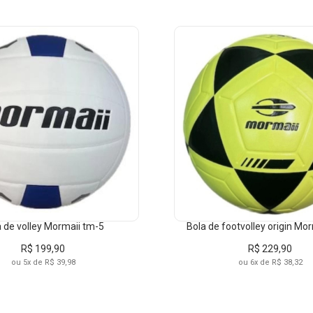
LARANJ
NERO
COLEÇÃO
DIVISÃO
OFF-WH
PRETO
UNISSEX
2024
ADULTO
ROSA
TIME BRASIL INVERNO 24
VERDE
 de volley Mormaii tm-5
Bola de footvolley origin Mo
R$ 199,90
R$ 229,90
ou 5x de R$ 39,98
ou 6x de R$ 38,32