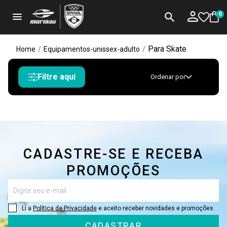
menu
search
0
Para Skate
Home
/
Equipamentos-unissex-adulto
/
Filtre aqui
Ordenar por
CADASTRE-SE E RECEBA
PROMOÇÕES
Li a
Política de Privacidade
e aceito receber novidades e promoções
CADASTRAR