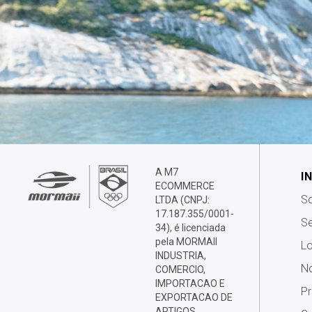
A M7
I
ECOMMERCE
S
LTDA (CNPJ:
17.187.355/0001-
Se
34), é licenciada
pela MORMAII
Lo
INDUSTRIA,
No
COMERCIO,
IMPORTACAO E
P
EXPORTACAO DE
ARTIGOS