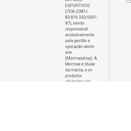
Co
ESPORTIVOS
LTDA (CNPJ:
83.816.330/0001-
87), sendo
responsável
exclusivamente
pela gestão e
operação deste
site
(Mormaiishop). A
Mormaii é titular
da marca, e os
produtos
ofertados são
desenvolvidos,
fabricados e
comercializados
por sellers
licenciados, que
respondem
integralmente por
eles.