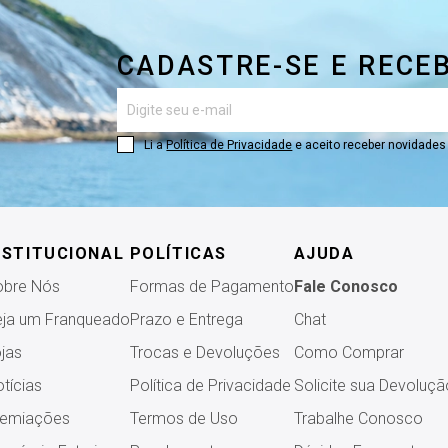
CADASTRE-SE E RECE
Li a
Política de Privacidade
e aceito receber novidade
NSTITUCIONAL
POLÍTICAS
AJUDA
obre Nós
Formas de Pagamento
Fale Conosco
ja um Franqueado
Prazo e Entrega
Chat
jas
Trocas e Devoluções
Como Comprar
tícias
Política de Privacidade
Solicite sua Devoluçã
remiações
Termos de Uso
Trabalhe Conosco