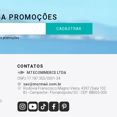
BA PROMOÇÕES
CADASTRAR
s e promoções
CONTATOS
M7 ECOMMERCE LTDA
CNPJ 17.187.355/0001-34
sac@mormaii.com.br
Rodovia Franscisco Magno Vieira, 4397 (Sala 102
B) - Campeche - Florianópolis/SC - CEP: 88065-000
o