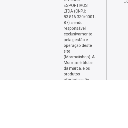
Co
ESPORTIVOS
LTDA (CNPJ:
83.816.330/0001-
87), sendo
responsável
exclusivamente
pela gestão e
operação deste
site
(Mormaiishop). A
Mormaii é titular
da marca, e os
produtos
ofertados são
desenvolvidos,
fabricados e
comercializados
por sellers
licenciados, que
respondem
integralmente por
eles.