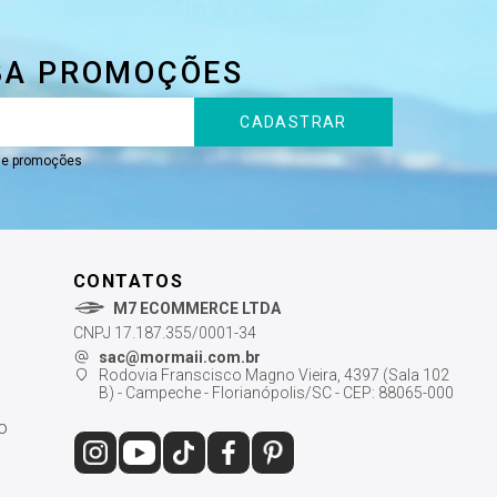
BA PROMOÇÕES
CADASTRAR
s e promoções
CONTATOS
M7 ECOMMERCE LTDA
CNPJ 17.187.355/0001-34
sac@mormaii.com.br
Rodovia Franscisco Magno Vieira, 4397 (Sala 102
B) - Campeche - Florianópolis/SC - CEP: 88065-000
o