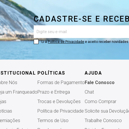
CADASTRE-SE E RECE
Li a
Política de Privacidade
e aceito receber novidade
NSTITUCIONAL
POLÍTICAS
AJUDA
obre Nós
Formas de Pagamento
Fale Conosco
ja um Franqueado
Prazo e Entrega
Chat
jas
Trocas e Devoluções
Como Comprar
tícias
Política de Privacidade
Solicite sua Devoluçã
remiações
Termos de Uso
Trabalhe Conosco