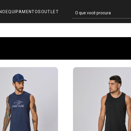
INO
EQUIPAMENTOS
OUTLET