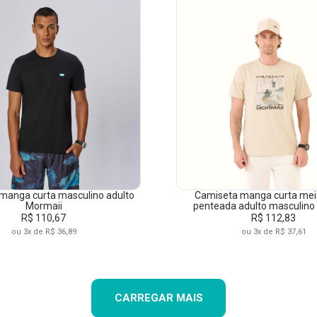
ROSA-C
de R$ 121,00 à R$ 142,53
VERDE
de R$ 142,00 à R$ 163,32
VERDE-
de R$ 163,00 à R$ 184,11
VERDE-
manga curta masculino adulto
Camiseta manga curta mei
Mormaii
penteada adulto masculino
R$ 110,67
R$ 112,83
ou 3x de R$ 36,89
ou 3x de R$ 37,61
CARREGAR MAIS