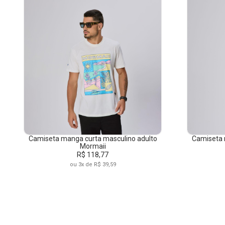
Camiseta manga curta masculino adulto
Camiseta 
Mormaii
R$ 118,77
ou 3x de R$ 39,59