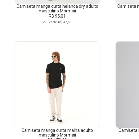
Camiseta manga curta helanca dry adulto
Camiseta m
masculino Mormaii
R$ 95,01
ou 2x de R$ 47,51
Camiseta manga curta malha adulto
Camiseta 
masculino Mormaii