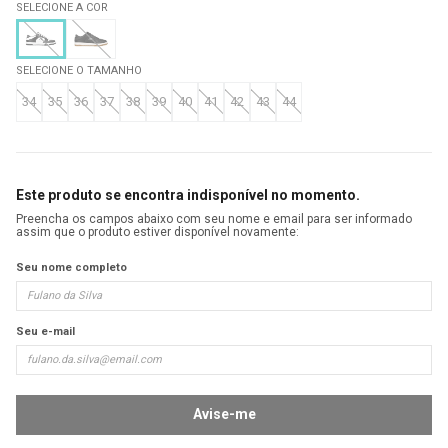
SELECIONE A COR
SELECIONE O TAMANHO
34
35
36
37
38
39
40
41
42
43
44
Este produto se encontra indisponível no momento.
Preencha os campos abaixo com seu nome e email para ser informado
assim que o produto estiver disponível novamente:
Seu nome completo
Seu e-mail
Avise-me