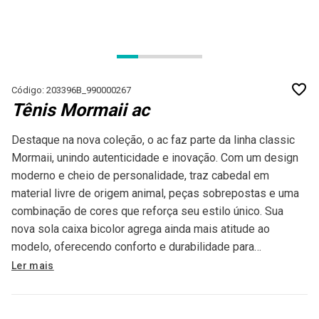
Código: 203396B_990000267
Tênis Mormaii ac
Destaque na nova coleção, o ac faz parte da linha classic
Mormaii, unindo autenticidade e inovação. Com um design
moderno e cheio de personalidade, traz cabedal em
material livre de origem animal, peças sobrepostas e uma
combinação de cores que reforça seu estilo único. Sua
nova sola caixa bicolor agrega ainda mais atitude ao
modelo, oferecendo conforto e durabilidade para
acompanhar qualquer rotina. Uso: indicado para uso urbano.
Ler mais
Não indicado para prática de exercícios.