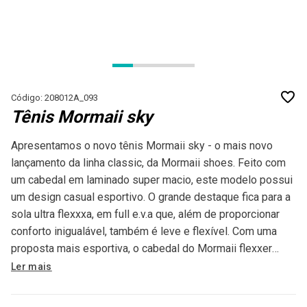
Código: 208012A_093
Tênis Mormaii sky
Apresentamos o novo tênis Mormaii sky - o mais novo
lançamento da linha classic, da Mormaii shoes. Feito com
um cabedal em laminado super macio, este modelo possui
um design casual esportivo. O grande destaque fica para a
sola ultra flexxxa, em full e.v.a que, além de proporcionar
conforto inigualável, também é leve e flexível. Com uma
proposta mais esportiva, o cabedal do Mormaii flexxer
deixa por conta dos discretos detalhes em frequencia todo
Ler mais
o charme e casualidade que o dia a dia pede. Uso: indicado
para uso urbano. Não indicado para prática de exercícios.