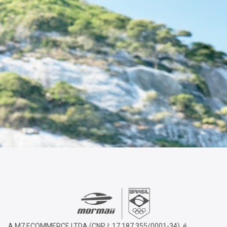
A M7 ECOMMERCE LTDA (CNPJ: 17.187.355/0001-34), é