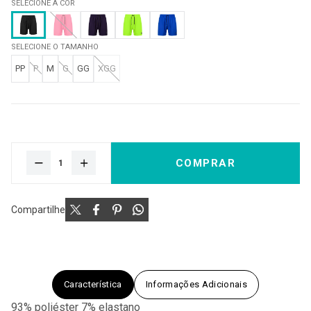
SELECIONE A COR
SELECIONE O TAMANHO
PP
P
M
G
GG
XGG
COMPRAR
Compartilhe
Característica
Informações Adicionais
93% poliéster 7% elastano