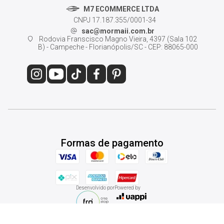
M7 ECOMMERCE LTDA
CNPJ 17.187.355/0001-34
sac@mormaii.com.br
Rodovia Franscisco Magno Vieira, 4397 (Sala 102
B) - Campeche - Florianópolis/SC - CEP: 88065-000
Formas de pagamento
Desenvolvido por
Powered by
© 2026 - Mormaii Shop. Todos os direitos reservados.