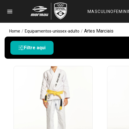
menu
MASCULINO
FEMIN
Artes Marciais
Home
/
Equipamentos-unissex-adulto
/
Filtre aqui