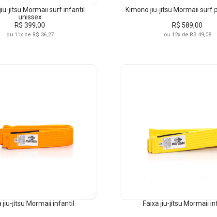
iu-jitsu Mormaii surf infantil
Kimono jiu-jitsu Mormaii surf 
unissex
R$ 399,00
R$ 589,00
ou 11x de R$ 36,27
ou 12x de R$ 49,08
RCAS
TAMANHO
COR
Mormaii
A1
AMARE
A2
AZUL
A3
BRANCO
M0
BRANCO
M01
LARANJ
ODUTO
GÊNERO
COLEÇÃO
M1
PRETO
M2
ARTES MARCIAIS
UNISSEX
ATEMPO
 jiu-jítsu Mormaii infantil
Faixa jiu-jítsu Mormaii in
M3
2024