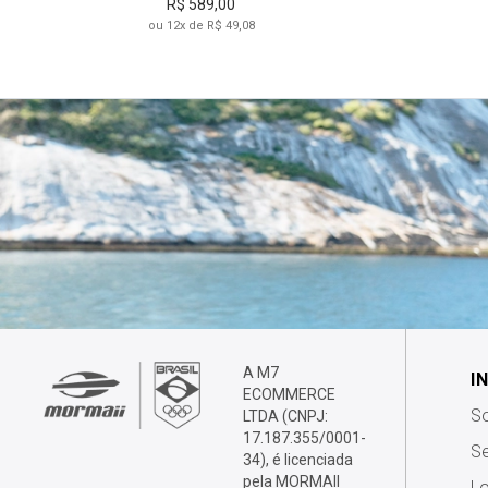
R$ 589,00
ou 12x de R$ 49,08
DIVISÃO
PR
ADULTO
INFANTIL
A M7
I
ECOMMERCE
S
LTDA (CNPJ:
17.187.355/0001-
Se
34), é licenciada
pela MORMAII
Lo