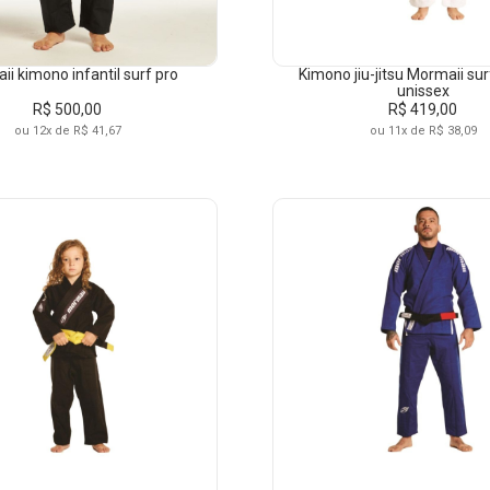
i kimono infantil surf pro
Kimono jiu-jitsu Mormaii surf
unissex
R$ 500,00
R$ 419,00
ou 12x de R$ 41,67
ou 11x de R$ 38,09