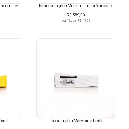
pró unissex
Kimono jiu-jitsu Mormaii surf pró unissex
R$ 589,00
ou 12x de R$ 49,08
LO
-BRANCO
A
RAL
fantil
Faixa jiu-jítsu Mormaii infantil