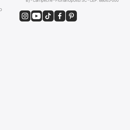
B) - Campeche - Florianópolis/SC - CEP: 88065-000
o