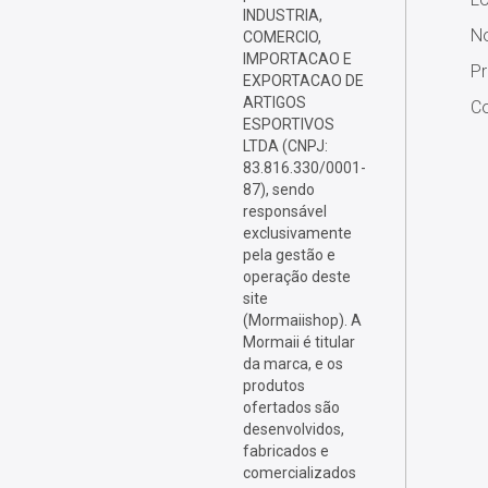
INDUSTRIA,
No
COMERCIO,
IMPORTACAO E
P
EXPORTACAO DE
ARTIGOS
Co
ESPORTIVOS
LTDA (CNPJ:
83.816.330/0001-
87), sendo
responsável
exclusivamente
pela gestão e
operação deste
site
(Mormaiishop). A
Mormaii é titular
da marca, e os
produtos
ofertados são
desenvolvidos,
fabricados e
comercializados