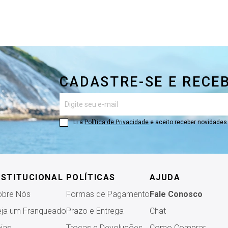
M4
2026
EÇO
de R$ 84,00 à R$ 185,00
de R$ 185,00 à R$ 286,00
CADASTRE-SE E RECE
de R$ 286,00 à R$ 387,00
de R$ 387,00 à R$ 488,00
Li a
Política de Privacidade
e aceito receber novidade
de R$ 488,00 à R$ 589,00
NSTITUCIONAL
POLÍTICAS
AJUDA
obre Nós
Formas de Pagamento
Fale Conosco
ja um Franqueado
Prazo e Entrega
Chat
jas
Trocas e Devoluções
Como Comprar