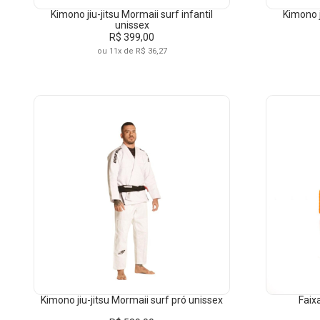
Kimono jiu-jitsu Mormaii surf infantil
Kimono j
unissex
R$ 399,00
ou 11x de R$ 36,27
CATEGORIAS
MA
Artes Marciais
Kimonos
Faixas
TIPO
PR
KIMONOS
Kimono jiu-jitsu Mormaii surf pró unissex
Faixa