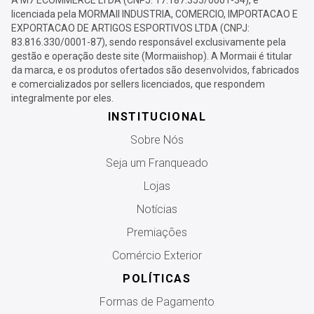
A M7 ECOMMERCE LTDA (CNPJ: 17.187.355/0001-34), é
licenciada pela MORMAII INDUSTRIA, COMERCIO, IMPORTACAO E
EXPORTACAO DE ARTIGOS ESPORTIVOS LTDA (CNPJ:
83.816.330/0001-87), sendo responsável exclusivamente pela
gestão e operação deste site (Mormaiishop). A Mormaii é titular
da marca, e os produtos ofertados são desenvolvidos, fabricados
e comercializados por sellers licenciados, que respondem
integralmente por eles.
INSTITUCIONAL
Sobre Nós
Seja um Franqueado
Lojas
Notícias
Premiações
Comércio Exterior
POLÍTICAS
Formas de Pagamento