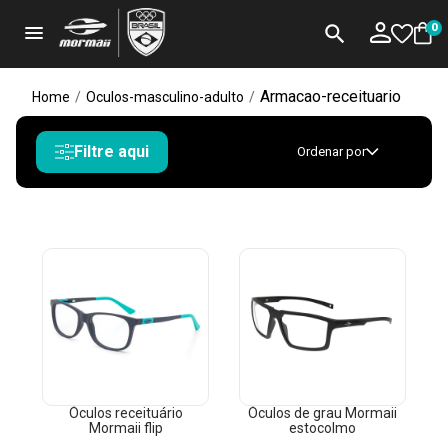
menu
search
0
Armacao-receituario
Home
/
Oculos-masculino-adulto
/
Filtre aqui
Ordenar por
Óculos receituário
Óculos de grau Mormaii
Mormaii flip
estocolmo