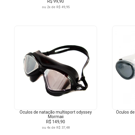
R$ 99,90
ou 2x de R$ 49,95
CATEGORIAS
MA
Para Natação
Óculos de natação multisport odyssey
Óculos de
Mormaii
Óculos
R$ 149,90
ou 4x de R$ 37,48