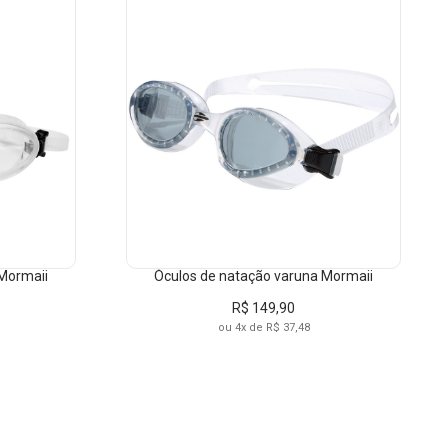
TRANSPARENTE-LENTE-FUME-N
ESPELHADO
AMARELO
AZUL
CINZA
FUME
TRANSPARENTE
 Mormaii
Óculos de natação varuna Mormaii
R$ 149,90
ARENTE
ou 4x de R$ 37,48
ARENTE-DOURADO
ARENTE-PRATA
ARENTE-ROXO