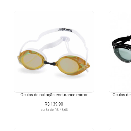
PRODUTO
OR
CASUAL
ESPORTIVO
NATAÇÃO
DIVISÃO
PR
ADULTO
Óculos de natação endurance mirror
Óculos de
R$ 139,90
ou 3x de R$ 46,63