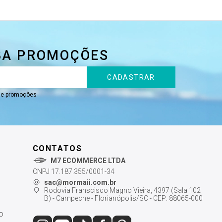
ARENTE-TRANSPARENTE
BA PROMOÇÕES
CADASTRAR
s e promoções
CONTATOS
M7 ECOMMERCE LTDA
CNPJ 17.187.355/0001-34
sac@mormaii.com.br
Rodovia Franscisco Magno Vieira, 4397 (Sala 102
B) - Campeche - Florianópolis/SC - CEP: 88065-000
o