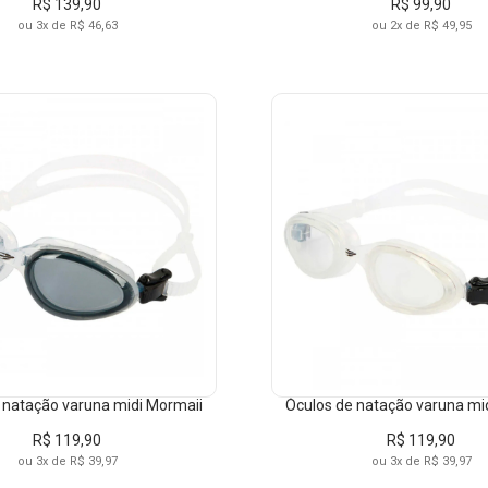
R$ 139,90
R$ 99,90
ou 3x de R$ 46,63
ou 2x de R$ 49,95
RCAS
TAMANHO
COR
Mormaii
UNICO
AZUL
 natação varuna midi Mormaii
Óculos de natação varuna mi
UN
AZUL-A
R$ 119,90
R$ 119,90
ou 3x de R$ 39,97
ou 3x de R$ 39,97
U
AZUL-A