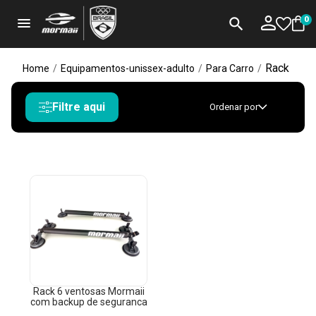
menu
search
0
Rack
Home
/
Equipamentos-unissex-adulto
/
Para Carro
/
Filtre aqui
Ordenar por
Rack 6 ventosas Mormaii
com backup de seguranca