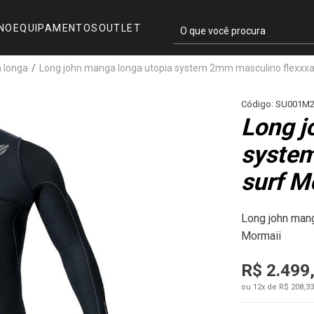
INO
EQUIPAMENTOS
OUTLET
a longa
/
Long john manga longa utopia system 2mm masculino flexxxa
Código: SU001M
Long j
system
surf M
Long john mang
Mormaii
R$ 2.499
ou 12x de R$ 208,33