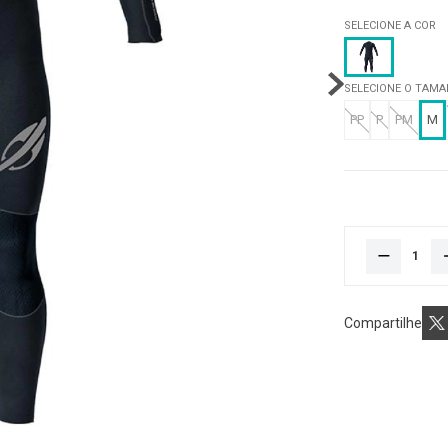
SELECIONE A COR
SELECIONE O TAM
PP
P
PM
M
Compartilhe