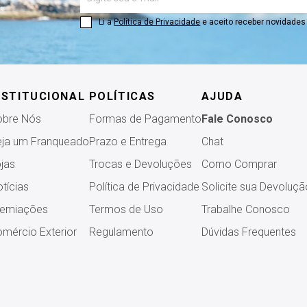
Li a
Política de Privacidade
e aceito receber novidade
NSTITUCIONAL
POLÍTICAS
AJUDA
obre Nós
Formas de Pagamento
Fale Conosco
ja um Franqueado
Prazo e Entrega
Chat
jas
Trocas e Devoluções
Como Comprar
tícias
Política de Privacidade
Solicite sua Devoluçã
remiações
Termos de Uso
Trabalhe Conosco
mércio Exterior
Regulamento
Dúvidas Frequentes