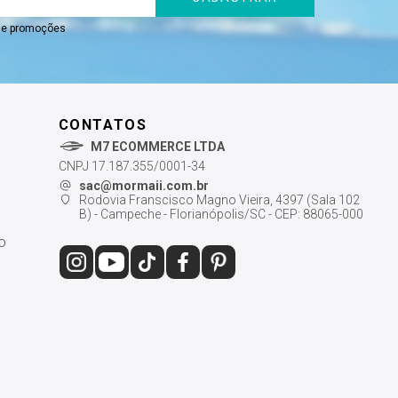
s e promoções
CONTATOS
M7 ECOMMERCE LTDA
CNPJ 17.187.355/0001-34
sac@mormaii.com.br
Rodovia Franscisco Magno Vieira, 4397 (Sala 102
B) - Campeche - Florianópolis/SC - CEP: 88065-000
o