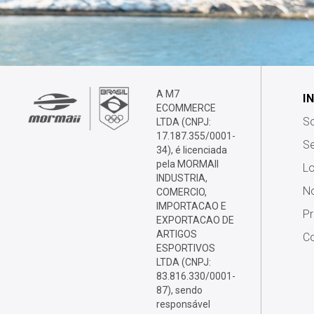
A M7
I
ECOMMERCE
S
LTDA (CNPJ:
17.187.355/0001-
Se
34), é licenciada
pela MORMAII
Lo
INDUSTRIA,
No
COMERCIO,
IMPORTACAO E
P
EXPORTACAO DE
ARTIGOS
Co
ESPORTIVOS
LTDA (CNPJ:
83.816.330/0001-
87), sendo
responsável