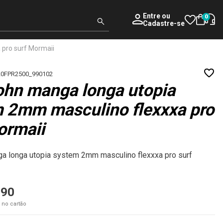
Entre
ou
0
Cadastre-se
 pro surf Mormaii
20FPR2500_990102
ohn manga longa utopia
 2mm masculino flexxxa pro
ormaii
a longa utopia system 2mm masculino flexxxa pro surf
,90
 no cartão