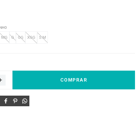
ANHO
MG
G
GG
XGG
S.M
COMPRAR