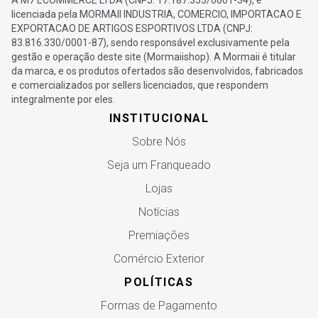
A M7 ECOMMERCE LTDA (CNPJ: 17.187.355/0001-34), é
licenciada pela MORMAII INDUSTRIA, COMERCIO, IMPORTACAO E
EXPORTACAO DE ARTIGOS ESPORTIVOS LTDA (CNPJ:
83.816.330/0001-87), sendo responsável exclusivamente pela
gestão e operação deste site (Mormaiishop). A Mormaii é titular
da marca, e os produtos ofertados são desenvolvidos, fabricados
e comercializados por sellers licenciados, que respondem
integralmente por eles.
INSTITUCIONAL
Sobre Nós
Seja um Franqueado
Lojas
Notícias
Premiações
Comércio Exterior
POLÍTICAS
Formas de Pagamento