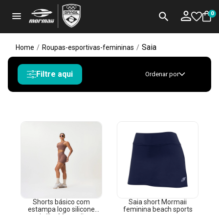
menu
search
0
Saia
Home
/
Roupas-esportivas-femininas
/
Filtre aqui
Ordenar por
Shorts básico com
Saia short Mormaii
estampa logo silicone
feminina beach sports
brilho Mormaii