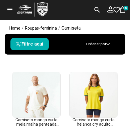
menu
search
0
Camiseta
Home
/
Roupas-feminina
/
Filtre aqui
Ordenar por
Camiseta manga curta
Camiseta manga curta
meia malha penteada
helanca dry adulto
adulto masculino Mormaii
feminino Mormaii