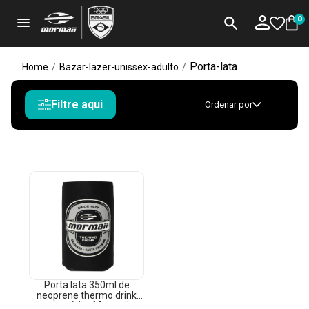
menu
search
0
Porta-lata
Home
/
Bazar-lazer-unissex-adulto
/
Filtre aqui
Ordenar por
Porta lata 350ml de
neoprene thermo drink
acessórios Mormaii