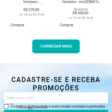
feminino -
feminino - mo2036kf1x
mojad291daa4d
R$ 370,00
R$ 420,00
R$ 400,00
ou 10x de R$ 37,00
ou 11x de R$ 36,36
Comprar
Comprar
CARREGAR MAIS
CADASTRE-SE E RECEBA
PROMOÇÕES
Li a
Política de Privacidade
e aceito receber novidades e promoções