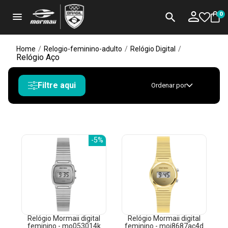
menu
search
0
Home
/
Relogio-feminino-adulto
/
Relógio Digital
/
Relógio Aço
Filtre aqui
Ordenar por
-5%
Relógio Mormaii digital
Relógio Mormaii digital
feminino - mo053014k
feminino - moj8687ac4d